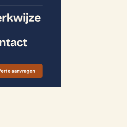
rkwijze
ntact
ferte aanvragen