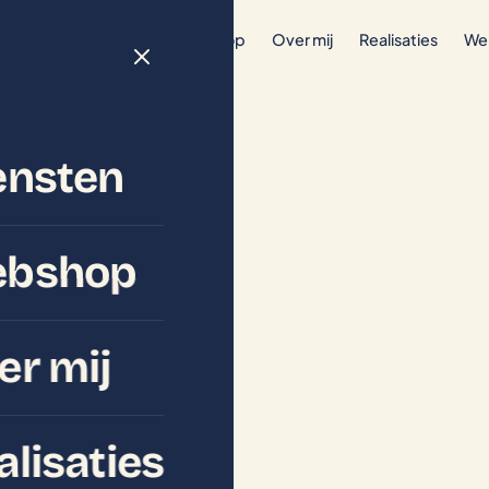
Diensten
Webshop
Over mij
Realisaties
We
ensten
bshop
er mij
alisaties