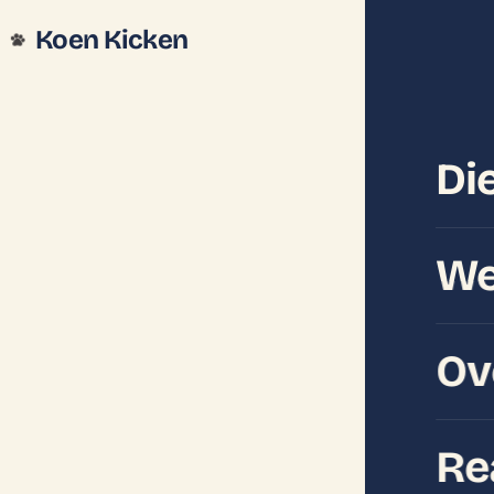
Koen Kicken
Di
We
Ov
Re