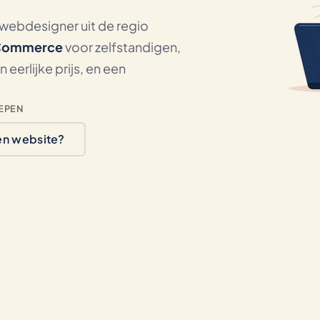
 webdesigner uit de regio
Commerce
voor zelfstandigen,
erlijke prijs, en een
EPEN
en website?