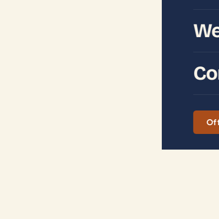
We
Co
Of