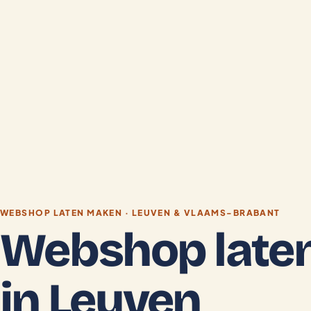
WEBSHOP LATEN MAKEN · LEUVEN & VLAAMS-BRABANT
Webshop late
in Leuven